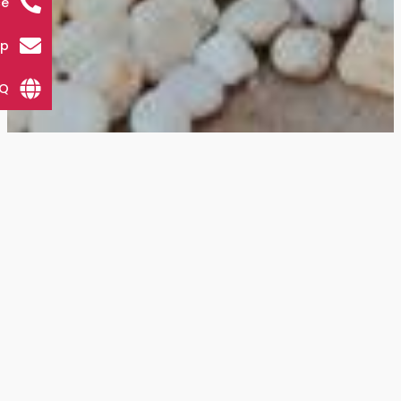
ce
up
AQ
หากคุณกำลังมองหาโรงแรมหรือพูลวิลล่า และ ที่พักที่
มีบรรยากาศเงียบสงบและสวยงาม ในจังหวัดขอนแก่น
เดอะไวท์ปาล์มขอนแก่น
อาจเป็นทางเลือกที่ดีสำหรับ
คุณ
Fully Furnished